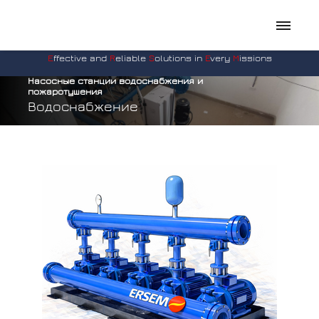
E
ffective and
R
eliable
S
olutions in
E
very
M
issions
Насосные станции водоснабжения и
пожаротушения
Водоснабжение