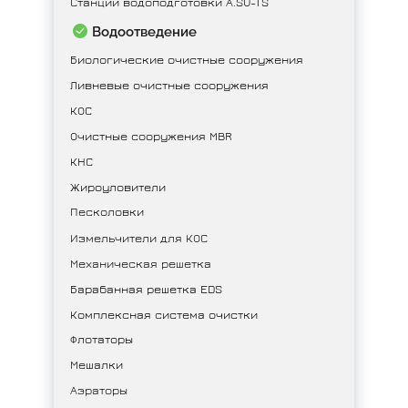
Станции водоподготовки A.SU-TS
Водоотведение
Биологические очистные сооружения
Ливневые очистные сооружения
КОС
Очистные сооружения MBR
КНС
Жироуловители
Песколовки
Измельчители для КОС
Механическая решетка
Барабанная решетка EDS
Комплексная система очистки
Флотаторы
Мешалки
Аэраторы