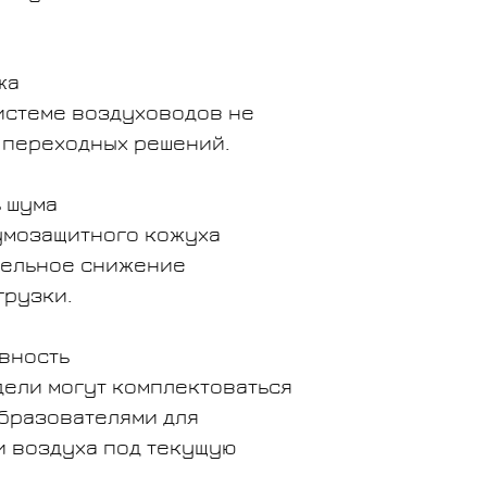
жа
истеме воздуховодов не
 переходных решений.
 шума
умозащитного кожуха
тельное снижение
грузки.
вность
ели могут комплектоваться
бразователями для
и воздуха под текущую