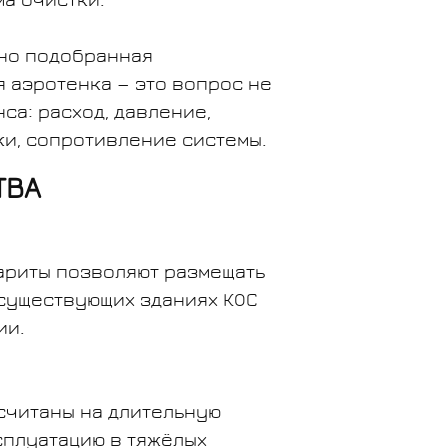
а очистки.
но подобранная
 аэротенка — это вопрос не
нса: расход, давление,
ки, сопротивление системы.
ТВА
ариты позволяют размещать
существующих зданиях КОС
ии.
считаны на длительную
плуатацию в тяжёлых