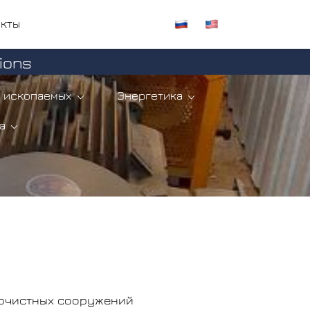
акты
ions
 ископаемых
Энергетика
а
 очистных сооружений