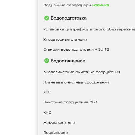
Модульные резервуары
новинка
Водоподготовка
Установка ультрафиолетового обеззараживан
Хлораторные станции
Станции водоподготовки A.SU-TS
Водоотведение
Биологические очистные сооружения
Ливневые очистные сооружения
КОС
Очистные сооружения MBR
КНС
Жироуловители
Песколовки