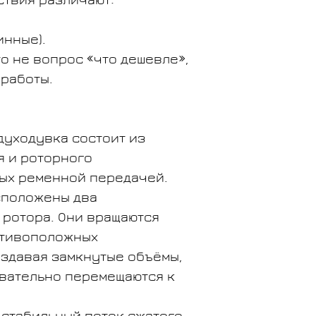
ствия различают:
инные).
то не вопрос «что дешевле»,
 работы.
духодувка состоит из
я и роторного
ых ременной передачей.
сположены два
 ротора. Они вращаются
отивоположных
оздавая замкнутые объёмы,
вательно перемещаются к