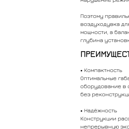
нарушение режим
Поэтому правиль
воздуходувка для
мощности, а бала
глубина установ
ПРЕИМУЩЕС
Компактность
Оптимальные габ
оборудование в 
без реконструкц
Надёжность
Конструкции рас
непрерывную экс