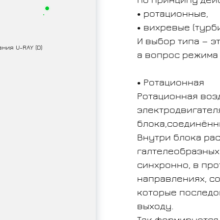
По принципу дей
ротационные,
вихревые (турб
И выбор типа — э
ия U-RAY (D)
а вопрос режима
Ротационная
Ротационная воз
электродвигател
блока,соединённ
Внутри блока ра
галтелеобразных
синхронно, в пр
направлениях, с
которые последо
выходу.