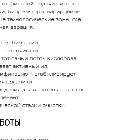
 стабильной подачи сжатого
ки, биореакторы, аэрируемые
ие технологические зоны, где
ная аэрация.
 нет биологии.
— нет очистки.
тот самый поток кислорода,
ает активный ил,
рификацию и стабилизирует
я органики.
ведения для аэротенка — это не
лемент.
ической стадии очистки.
БОТЫ