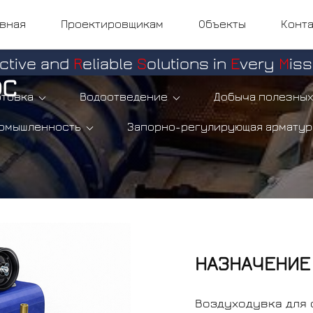
вная
Проектировщикам
Объекты
Конт
ective and
R
eliable
S
olutions in
E
very
M
iss
ОС
отовка
Водоотведение
Добыча полезных
омышленность
Запорно-регулирующая арматур
НАЗНАЧЕНИЕ
Воздуходувка для