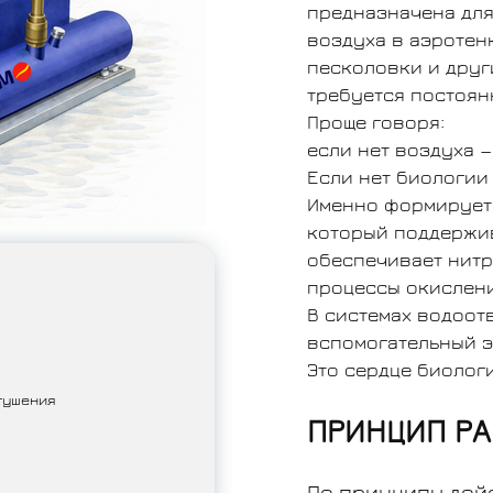
предназначена для
воздуха в аэротен
песколовки и друг
требуется постоян
Проще говоря:
если нет воздуха —
Если нет биологии 
Именно формирует 
который поддержив
обеспечивает нит
процессы окислени
В системах водоот
вспомогательный э
Это сердце биолог
тушения
ПРИНЦИП РА