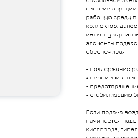
стабильном давле
системе аэрации
рабочую среду в
коллектор, далее
мелкопузырчаты
элементы подвае
обеспечивая:
поддержание ра
перемешивание 
предотвращение
стабилизацию б
Если подача воз
начинается паде
кислорода, гибе