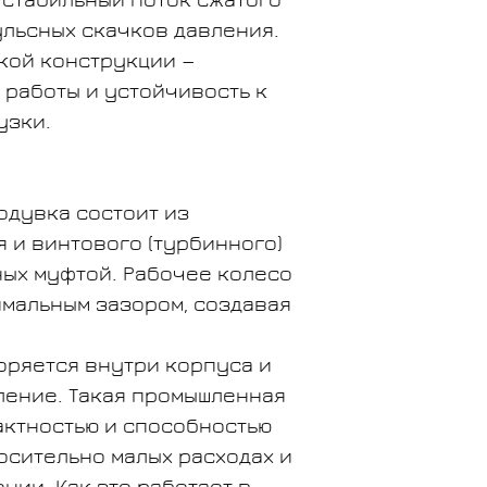
 стабильный поток сжатого
ульсных скачков давления.
кой конструкции —
 работы и устойчивость к
узки.
одувка состоит из
 и винтового (турбинного)
ных муфтой. Рабочее колесо
имальным зазором, создавая
оряется внутри корпуса и
ление. Такая промышленная
актностью и способностью
осительно малых расходах и