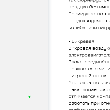
Так формируется
воздуха без имп
Преимущество та
предсказуемость
колебаниям нагр
Вихревая
Вихревая воздух
электродвигателя
блока, соединён
вращается с мин
вихревой поток.
Многократно уск
накапливает дав
отличается комп
работать при отн