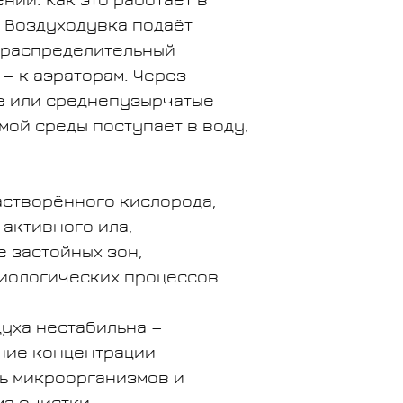
нии. Как это работает в
. Воздуходувка подаёт
 распределительный
 — к аэраторам. Через
е или среднепузырчатые
мой среды поступает в воду,
створённого кислорода,
активного ила,
 застойных зон,
иологических процессов.
духа нестабильна —
ние концентрации
ль микроорганизмов и