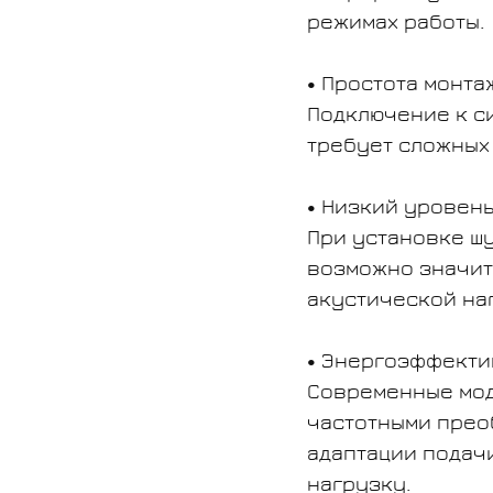
режимах работы.
Простота монта
Подключение к с
требует сложных
Низкий уровень
При установке ш
возможно значи
акустической на
Энергоэффекти
Современные мод
частотными прео
адаптации подач
нагрузку.