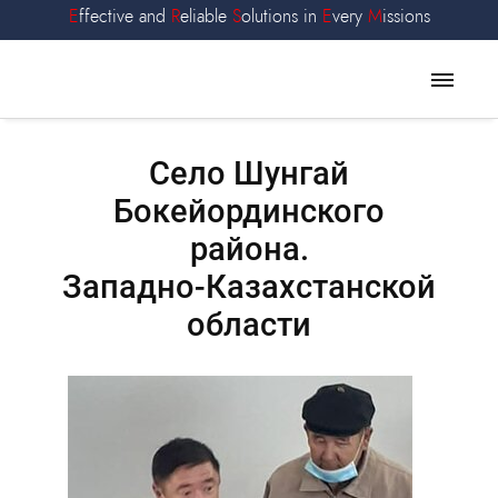
E
ffective and
R
eliable
S
olutions in
E
very
M
issions
Село Шунгай
Бокейординского
района.
Западно-Казахстанской
области